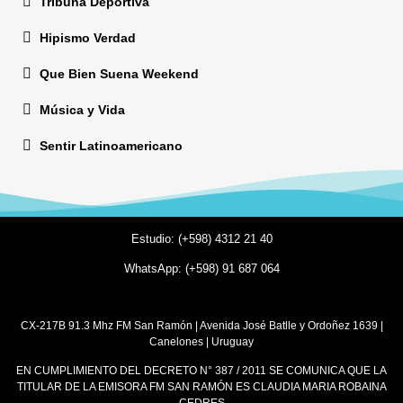
Tribuna Deportiva
Hipismo Verdad
Que Bien Suena Weekend
Música y Vida
Sentir Latinoamericano
Estudio: (+598) 4312 21 40
WhatsApp: (+598) 91 687 064
CX-217B 91.3 Mhz FM San Ramón | Avenida José Batlle y Ordoñez 1639 |
Canelones | Uruguay
EN CUMPLIMIENTO DEL DECRETO N° 387 / 2011 SE COMUNICA QUE LA
TITULAR DE LA EMISORA FM SAN RAMÓN ES CLAUDIA MARIA ROBAINA